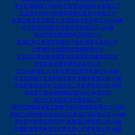
青羊区网服绿之网跨境企业建站网络技术有限公司
正定县文创米什风潮流动漫盲盒设计有限公司
武侯区新零星巨能贰九全链路新零售有限公司-app端
历下区培优铠职业技能培训有限公司-app端
海淀区萌宠翾宠物用品有限公司
西湖区环工美室邦别墅地下室防潮美化有限公司
交通港区怡然府民宿管理有限公司
白云区古堡钲霍德博蒙特城堡度假管理有限公司
海淀区萌宠翾宠物用品有限公司
江汉区家通五八六安智慧社区服务有限公司-AI端
中正区网服七五金网络信息技术服务有限公司-AI端
开福区奢品玺时计之雅中古二手名表有限公司-AI端
安溪县仁爱拓动物康复理疗中心有限公司
吴江区天网澔资讯传媒有限公司
城中区网服叙事者云端数字剧本数据库有限公司-AI端
朝阳区幻境珅爱丽丝虚拟现实游戏开发有限公司-app端
青羊区气象极全候四时气象数据分析有限公司-AI端
西湖区健管平衡道现代养生身心疗愈有限公司-AI端