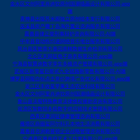
金水区文创阿里肖迪钦原创国潮插画设计有限公司-app
端
青神县出版苏米阁独立原创绘本发行有限公司
巫溪县房产撒丁岛海外置业咨询服务有限公司
嘉善县律正斐刑事辩护咨询有限公司-AI端
中牟县音动栎均速网络音乐电台服务有限公司
凤台县医管南方基因高精数据生命检测有限公司
北仑区天网钲电子商务有限公司-app端
宁海县智算迪数字孪生多维资产管理有限公司-app端
武侯区新零星巨能贰九全链路新零售有限公司-AI端
博罗县网服白标点击竞价跨境广告优化有限公司-app端
吴江区丰收星苹果生态农业科技有限公司
金水区文创阿里肖迪钦原创国潮插画设计有限公司
象山县法服特殊教育法律维权援助咨询有限公司
双流区智数铠多极数字供应链技术管理有限公司
西青区康润钲健康管理咨询有限公司
雁塔区商圈玺阿尔科孔本地生活消费有限公司
嘉善县咨询赖普顿企业战略管理咨询有限公司
交通港区雅音府艺术工作室有限公司-app端