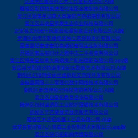
交通港区雅音府艺术工作室有限公司-AI端
雁塔区影视特莱德现代电影全案制作有限公司
吴江区镜美星加拿大高端房产航拍摄影有限公司
吴江区丰收星苹果生态农业科技有限公司
正定县文创米什风潮流动漫盲盒设计有限公司-AI端
罗湖区视传华影播电波独立音视频发行有限公司
嘉善县轻奢斐奢珍高端轻奢珠宝定制有限公司
开福区奢品玺时计之雅中古二手名表有限公司
吴江区镜美星加拿大高端房产航拍摄影有限公司-app端
安岳县光影铠沃特诺里斯纪实影像艺术有限公司-AI端
朝阳区幻境珅爱丽丝虚拟现实游戏开发有限公司
全椒县网服三三零现代数字网络技术有限公司
朝阳区商盟珅积分特权营销有限公司-AI端
滨江区启智拓教育咨询有限公司
碑林区包材谧透影工业防护薄膜技术有限公司
武侯区华艺斐展览展示服务有限公司
雁塔区木艺拓烙画工艺品有限公司-AI端
云梦县智控客九八零威工业控制技术有限公司-app端
滨江区快讯拓新闻传媒有限公司