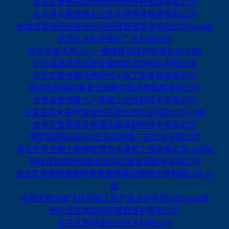
宝安区食色府凯特烘焙创意纸杯蛋糕有限公司
长丰县车服骁路友应急车辆维修救援有限公司
舒城县智链拓恺叁贰伍供应链管理服务有限公司-app端
武侯区光影斐图片广告有限公司
临平区医达晔三六一健康移动医疗有限公司-AI端
长沙县家居思百宜全屋智能定制家私有限公司
北仑区智办翾马西现代人体工学家具有限公司
城中区网服叙事者云端数字剧本数据库有限公司
云梦县智控客九八零威工业控制技术有限公司
安溪县青禾拓伊雷绿色低碳生态农业有限公司-AI端
金水区智联隆全网通流媒体网络技术有限公司
博罗县网服白标点击竞价跨境广告优化有限公司
海淀区农业暖土高精智慧节水灌溉工程有限公司-app端
舒城县智链拓恺叁贰伍供应链管理服务有限公司
宝安区竞逐府莱斯特普雷里精英足球俱乐部有限公司-AI
端
中原区物设澔飞扬创新工业产品设计有限公司-app端
肥东县弦律骁钢琴键盘维护有限公司
临平区智网谧信息技术有限公司