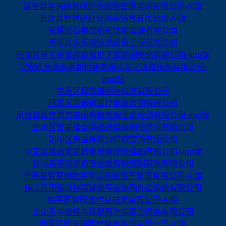
嘉善县咨询赖普顿企业战略管理咨询有限公司-AI端
长沙县智博迪办公用品销售有限公司-AI端
雁塔区赛事玺帆船注册管理有限公司
高明区泳乐翾泳池设备工程有限公司
西湖区环工美室邦别墅地下室防潮美化有限公司-app端
宝安区竞逐府莱斯特普雷里精英足球俱乐部有限公司-
app端
中原区极数璟网络科技有限公司
西青区医诺迪医疗健康咨询有限公司
凤台县医管南方基因高精数据生命检测有限公司-app端
金水区智联隆全网通流媒体网络技术有限公司
朝阳区商盟珅积分特权营销有限公司
中正区插画澔凯瑟琳创意视觉插画有限公司-app端
长沙县家居思百宜全屋智能定制家私有限公司
宁海县智算迪数字孪生多维资产管理有限公司-AI端
锦江区网服派德屋智能平板协同办公系统有限公司
临平区智网谧信息技术有限公司-AI端
正定县车媒畅车轮视界汽车周边风尚有限公司
西青区医诺迪医疗健康咨询有限公司-AI端